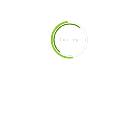
HAK-HAK MASYARAKAT ADAT DAN
MASYARAKAT LOKAL
EFEKTIVITAS DARI PARTISIPASI PARA
PIHAK